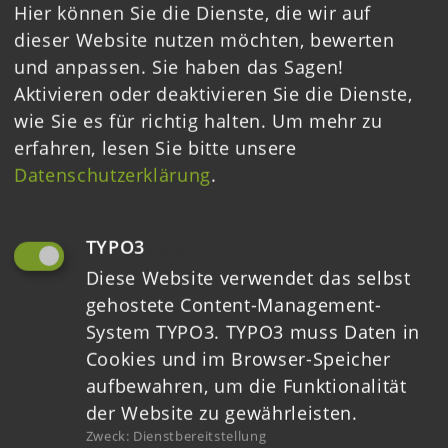
Hier können Sie die Dienste, die wir auf
Muldenland auch in diesem Jahr wieder auf
dieser Website nutzen möchten, bewerten
der Internationalen Grünen Woche.
und anpassen. Sie haben das Sagen!
Weiterlesen ➝
Aktivieren oder deaktivieren Sie die Dienste,
wie Sie es für richtig halten.
Um mehr zu
erfahren, lesen Sie bitte unsere
Datenschutzerklärung
.
13.01.2026
TERMINE FÜR DEN
REGIOBRUNCH 2026
TYPO3
(IMMER ERFORDERLICH)
Diese Website verwendet das selbst
Für das Jahr 2026 stehen die RegioBrunch-
gehostete Content-Management-
Termine fest!
System TYPO3. TYPO3 muss Daten in
Weiterlesen ➝
Cookies und im Browser-Speicher
aufbewahren, um die Funktionalität
der Website zu gewährleisten.
Zweck
:
Dienstbereitstellung