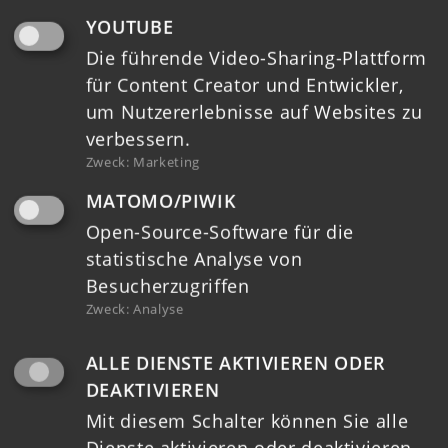
10.01.2026
YOUTUBE
LEADER TRIFFT GEOPARK
Die führende Video-Sharing-Plattform
für Content Creator und Entwickler,
Unser Geopark Porphyrland hat in den
um Nutzererlebnisse auf Websites zu
letzten Jahren eine beachtliche Entwicklung
verbessern.
gemacht: GeoRanger, Geoportale, Routen,
Zweck
:
Marketing
Netz…
MATOMO/PIWIK
Weiterlesen ➝
Open-Source-Software für die
statistische Analyse von
Besucherzugriffen
05.01.2026
Zweck
:
Analyse
OFFENE LEADER-
ALLE DIENSTE AKTIVIEREN ODER
SPRECHSTUNDEN 2026
DEAKTIVIEREN
Weiterlesen ➝
Mit diesem Schalter können Sie alle
Dienste aktivieren oder deaktivieren.