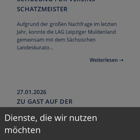
SCHATZMEISTER
Aufgrund der großen Nachfrage im letzten
Jahr, konnte die LAG Leipziger Muldenland
gemeinsam mit dem Sächsischen
Landeskurato…
Weiterlesen ➝
27.01.2026
ZU GAST AUF DER
INTERNATIONALEN GRÜNEN
Dienste, die wir nutzen
WOCHE BERLIN
möchten
Wie in jedem Jahre war die LAG Leipziger