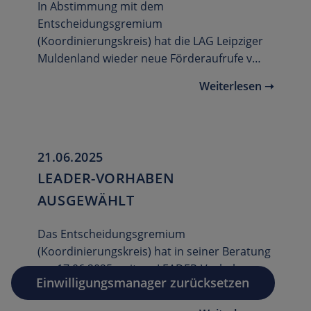
In Abstimmung mit dem
Entscheidungsgremium
(Koordinierungskreis) hat die LAG Leipziger
Muldenland wieder neue Förderaufrufe v…
Weiterlesen ➝
21.06.2025
LEADER-VORHABEN
AUSGEWÄHLT
Das Entscheidungsgremium
(Koordinierungskreis) hat in seiner Beratung
am 17.06.2025 weitere LEADER-Vorhaben
Einwilligungsmanager zurücksetzen
ausgewählt, die n…