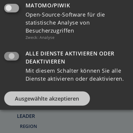
MATOMO/PIWIK
HOME
Open-Source-Software für die
statistische Analyse von
TERMINE
Besucherzugriffen
Zweck
:
Analyse
MELDUNGEN
ALLE DIENSTE AKTIVIEREN ODER
DEAKTIVIEREN
REGIONALE STRUKTUREN
Mit diesem Schalter können Sie alle
LAG
Dienste aktivieren oder deaktivieren.
LAG VORSTAND
KOORDINIERUNGSKREIS
Ausgewählte akzeptieren
REGIONALMANAGEMENT
LEADER
REGION