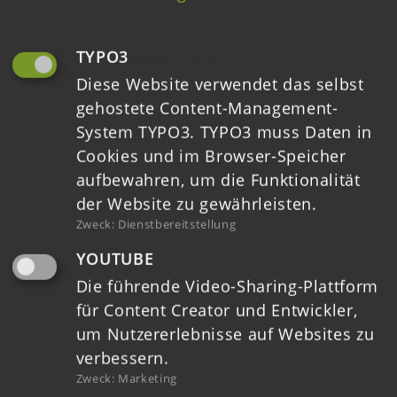
Downloads
Ausschreibungen
TYPO3
(IMMER ERFORDERLICH)
Diese Website verwendet das selbst
Kontakt
gehostete Content-Management-
Datenschutz
System TYPO3. TYPO3 muss Daten in
Cookies und im Browser-Speicher
Impressum
aufbewahren, um die Funktionalität
der Website zu gewährleisten.
Barrierefreiheit
Zweck
:
Dienstbereitstellung
YOUTUBE
Die führende Video-Sharing-Plattform
für Content Creator und Entwickler,
um Nutzererlebnisse auf Websites zu
verbessern.
Zweck
:
Marketing