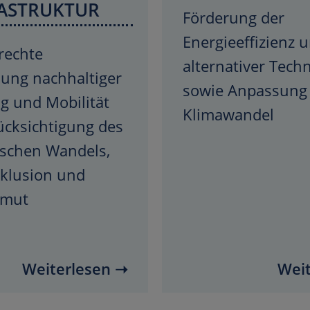
ASTRUKTUR
Förderung der
Energieeffizienz 
rechte
alternativer Tech
lung nachhaltiger
sowie Anpassung
g und Mobilität
Klimawandel
ücksichtigung des
schen Wandels,
nklusion und
rmut
Weiterlesen ➝
Weit