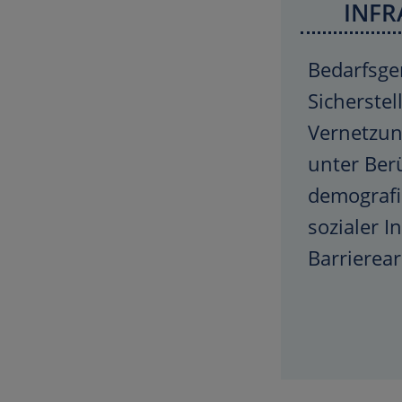
INFR
Bedarfsge
Sicherstel
Vernetzun
unter Ber
demografi
sozialer I
Barrierea