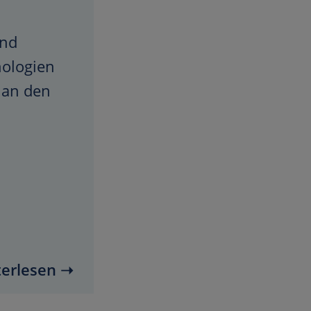
und
nologien
 an den
erlesen ➝