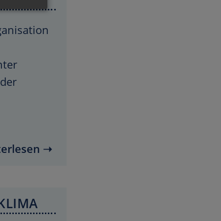
ganisation
nter
 der
erlesen ➝
KLIMA