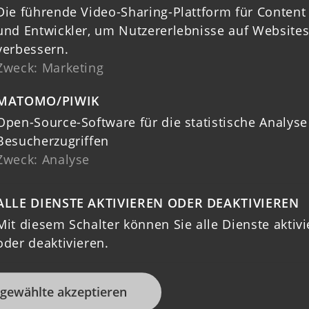
Förderung der re
Die führende Video-Sharing-Plattform für Content
Unternehmen zur
und Entwickler, um Nutzererlebnisse auf Websites
munale und
verbessern.
Sicherung und St
nale Kooperation
Zweck
:
Marketing
der Wettbewerbsf
rdination der
und Standortquali
MATOMO/PIWIK
g gemeinsamer
Open-Source-Software für die statistische Analyse
Region
Besucherzugriffen
Zweck
:
Analyse
Weiterlesen ➝
Weit
ALLE DIENSTE AKTIVIEREN ODER DEAKTIVIEREN
Mit diesem Schalter können Sie alle Dienste aktiv
oder deaktivieren.
NGSSTRUKTUR
LANDTOURI
gewählte akzeptieren
MARKET