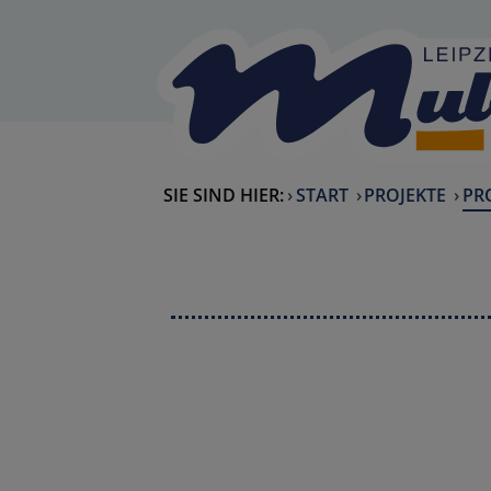
Skip to Content
back to home
SIE SIND HIER:
START
PROJEKTE
CU
PRO