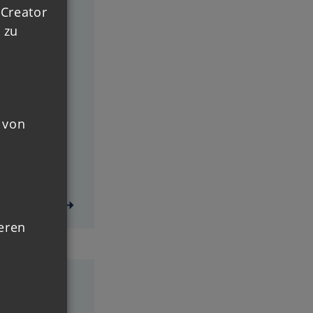
gionalen
 Creator
 zu
ärkung
ähigkeit
tät der
 von
erlesen ➝
ieren
SMUS &
ING