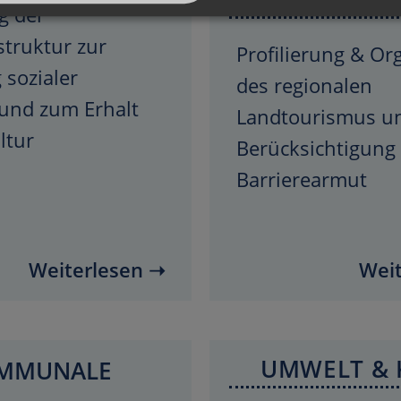
g der
struktur zur
Profilierung & Or
 sozialer
des regionalen
 und zum Erhalt
Landtourismus u
ltur
Berücksichtigung
Barrierearmut
Weiterlesen ➝
Weit
UMWELT & 
MMUNALE