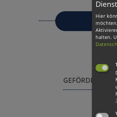
Dienst
Hier könn
möchten,
Aktiviere
halten.
U
Datensch
GEFÖRDERT DU