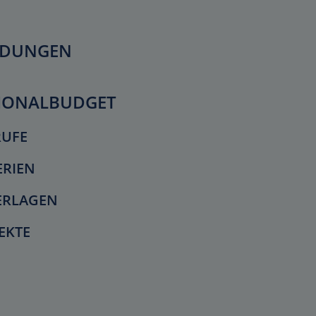
LDUNGEN
IONALBUDGET
RUFE
ERIEN
ERLAGEN
EKTE