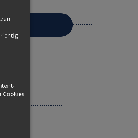
tzen
richtig
ntent-
 Cookies