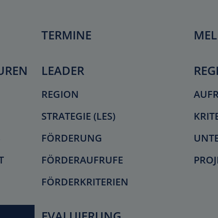
TERMINE
ME
UREN
LEADER
REG
REGION
AUF
STRATEGIE (LES)
KRIT
S
FÖRDERUNG
UNT
T
FÖRDERAUFRUFE
PROJ
FÖRDERKRITERIEN
EVALUIERUNG