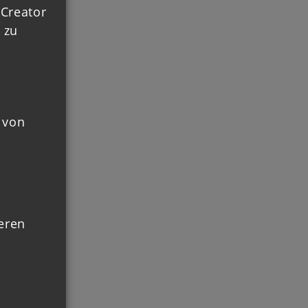
 Creator
 zu
 von
ieren