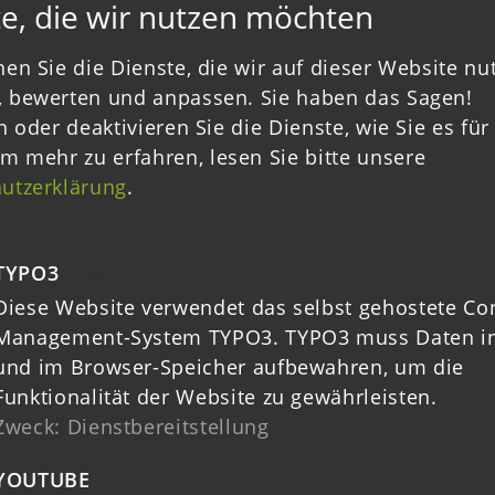
e, die wir nutzen möchten
en Sie die Dienste, die wir auf dieser Website nu
Zurück zur Übersicht
 bewerten und anpassen. Sie haben das Sagen!
n oder deaktivieren Sie die Dienste, wie Sie es für 
m mehr zu erfahren, lesen Sie bitte unsere
utzerklärung
.
TYPO3
(IMMER ERFORDERLICH)
Diese Website verwendet das selbst gehostete Co
RCH
Management-System TYPO3. TYPO3 muss Daten in
und im Browser-Speicher aufbewahren, um die
Funktionalität der Website zu gewährleisten.
Zweck
:
Dienstbereitstellung
YOUTUBE