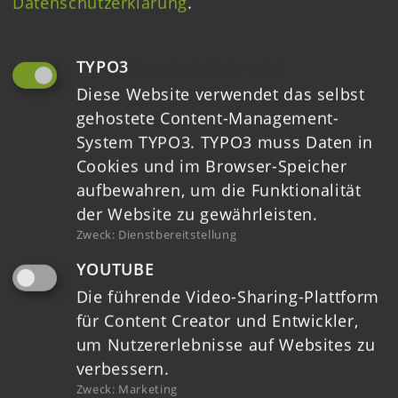
Datenschutzerklärung
.
Downloads
Ausschreibungen
TYPO3
(IMMER ERFORDERLICH)
Diese Website verwendet das selbst
Kontakt
gehostete Content-Management-
System TYPO3. TYPO3 muss Daten in
Datenschutz
Cookies und im Browser-Speicher
aufbewahren, um die Funktionalität
Impressum
der Website zu gewährleisten.
Barrierefreiheit
Zweck
:
Dienstbereitstellung
YOUTUBE
Die führende Video-Sharing-Plattform
für Content Creator und Entwickler,
um Nutzererlebnisse auf Websites zu
verbessern.
Zweck
:
Marketing