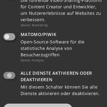
Die führende Video-Sharing-Plattform
REGIONALE STRUKTUREN
für Content Creator und Entwickler,
LAG
um Nutzererlebnisse auf Websites zu
verbessern.
LAG VORSTAND
Zweck
:
Marketing
KOORDINIERUNGSKREIS
MATOMO/PIWIK
REGIONALMANAGEMENT
Open-Source-Software für die
LEADER
statistische Analyse von
Besucherzugriffen
REGION
Zweck
:
Analyse
STRATEGIE (LES)
FÖRDERUNG
ALLE DIENSTE AKTIVIEREN ODER
FÖRDERAUFRUFE
DEAKTIVIEREN
FÖRDERKRITERIEN
Mit diesem Schalter können Sie alle
Dienste aktivieren oder deaktivieren.
REGIONALBUDGET
AUFRUFE