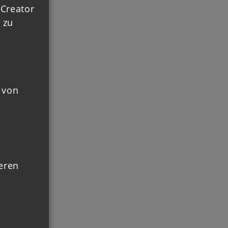
 Creator
 zu
 von
ieren