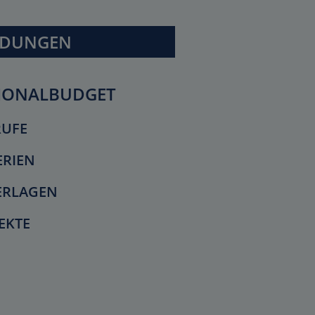
LDUNGEN
IONALBUDGET
RUFE
ERIEN
ERLAGEN
EKTE