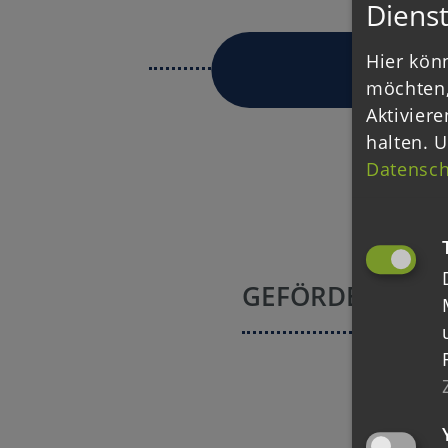
Dienst
Hier könn
möchten,
Aktiviere
halten.
U
Datensch
GEFÖRDERT DU