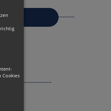
tzen
richtig
ntent-
 Cookies