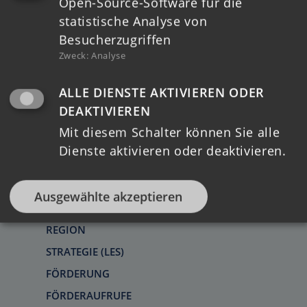
Open-Source-Software für die
TERMINE
statistische Analyse von
Besucherzugriffen
MELDUNGEN
Zweck
:
Analyse
REGIONALE STRUKTUREN
ALLE DIENSTE AKTIVIEREN ODER
LAG
DEAKTIVIEREN
LAG VORSTAND
Mit diesem Schalter können Sie alle
KOORDINIERUNGSKREIS
Dienste aktivieren oder deaktivieren.
REGIONALMANAGEMENT
Ausgewählte akzeptieren
LEADER
REGION
STRATEGIE (LES)
FÖRDERUNG
FÖRDERAUFRUFE