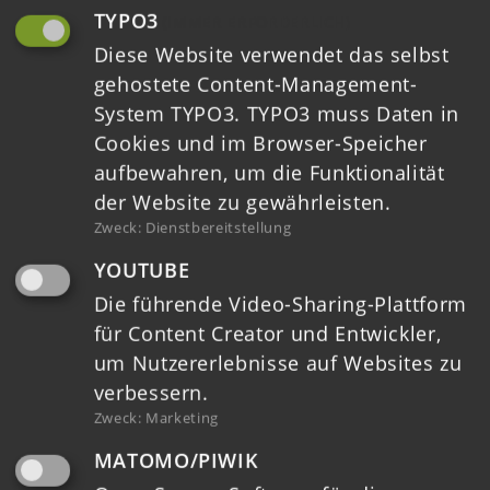
Kontakt
TYPO3
(IMMER ERFORDERLICH)
Diese Website verwendet das selbst
Datenschutz
gehostete Content-Management-
System TYPO3. TYPO3 muss Daten in
Impressum
Cookies und im Browser-Speicher
Barrierefreiheit
aufbewahren, um die Funktionalität
der Website zu gewährleisten.
Zweck
:
Dienstbereitstellung
YOUTUBE
Die führende Video-Sharing-Plattform
für Content Creator und Entwickler,
um Nutzererlebnisse auf Websites zu
verbessern.
Zweck
:
Marketing
HOME
MATOMO/PIWIK