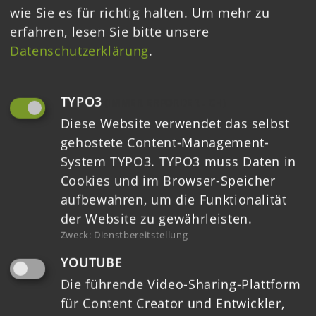
wie Sie es für richtig halten.
Um mehr zu
erfahren, lesen Sie bitte unsere
Datenschutzerklärung
.
Login
TYPO3
(IMMER ERFORDERLICH)
Downloads
Diese Website verwendet das selbst
gehostete Content-Management-
Ausschreibungen
System TYPO3. TYPO3 muss Daten in
Cookies und im Browser-Speicher
Kontakt
aufbewahren, um die Funktionalität
Datenschutz
der Website zu gewährleisten.
Zweck
:
Dienstbereitstellung
Impressum
YOUTUBE
Barrierefreiheit
Die führende Video-Sharing-Plattform
für Content Creator und Entwickler,