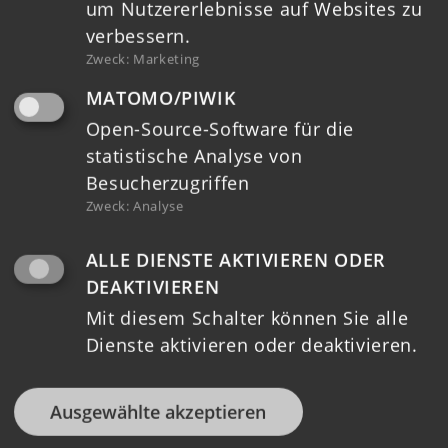
um Nutzererlebnisse auf Websites zu
verbessern.
Zweck
:
Marketing
MATOMO/PIWIK
Open-Source-Software für die
statistische Analyse von
Besucherzugriffen
HOME
Zweck
:
Analyse
ALLE DIENSTE AKTIVIEREN ODER
TERMINE
DEAKTIVIEREN
MELDUNGEN
Mit diesem Schalter können Sie alle
Dienste aktivieren oder deaktivieren.
REGIONALE STRUKTUREN
LAG
Ausgewählte akzeptieren
LAG VORSTAND