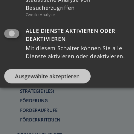
MELDUNGEN
Besucherzugriffen
Zweck
:
Analyse
REGIONALE STRUKTUREN
LAG
ALLE DIENSTE AKTIVIEREN ODER
LAG VORSTAND
DEAKTIVIEREN
KOORDINIERUNGSKREIS
Mit diesem Schalter können Sie alle
Dienste aktivieren oder deaktivieren.
REGIONALMANAGEMENT
LEADER
Ausgewählte akzeptieren
REGION
STRATEGIE (LES)
FÖRDERUNG
FÖRDERAUFRUFE
FÖRDERKRITERIEN