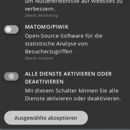
um Nutzererlebnisse auf Websites zu
verbessern.
Zweck
:
Marketing
Login
MATOMO/PIWIK
Downloads
Open-Source-Software für die
statistische Analyse von
Ausschreibungen
Besucherzugriffen
Kontakt
Zweck
:
Analyse
Datenschutz
ALLE DIENSTE AKTIVIEREN ODER
DEAKTIVIEREN
Impressum
Mit diesem Schalter können Sie alle
Dienste aktivieren oder deaktivieren.
Barrierefreiheit
Ausgewählte akzeptieren