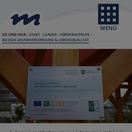
Skip to Content
back to home
MENÜ
SIE SIND HIER:
START
LEADER
FÖRDERAUFRUFE
CURRENT:
06/2024 GRUNDVERSORGUNG & LEBENSQUALITÄT