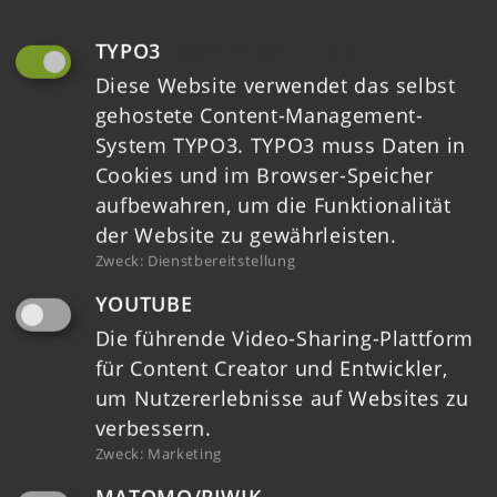
TYPO3
(IMMER ERFORDERLICH)
Diese Website verwendet das selbst
gehostete Content-Management-
System TYPO3. TYPO3 muss Daten in
Cookies und im Browser-Speicher
aufbewahren, um die Funktionalität
der Website zu gewährleisten.
Zweck
:
Dienstbereitstellung
YOUTUBE
Die führende Video-Sharing-Plattform
Login
für Content Creator und Entwickler,
um Nutzererlebnisse auf Websites zu
Downloads
verbessern.
Zweck
:
Marketing
Ausschreibungen
MATOMO/PIWIK